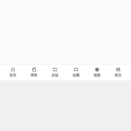
首页
博客
友链
友圈
相册
留言
©EVAN
京ICP备2024053645号-2
播客
RSS