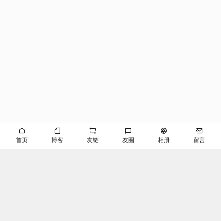
首页
博客
友链
友圈
相册
留言
©EVAN
京ICP备2024053645号-2
播客
RSS