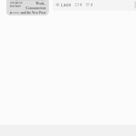
1,609
7
0
©EVAN
京ICP备2024053645号-2
播客
RS