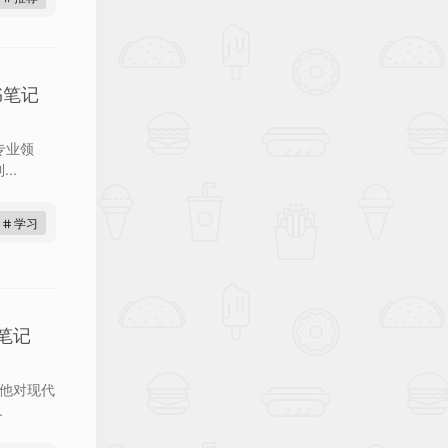
拆书笔记
和专业领
..
# 学习
笔记
，他对现代
.