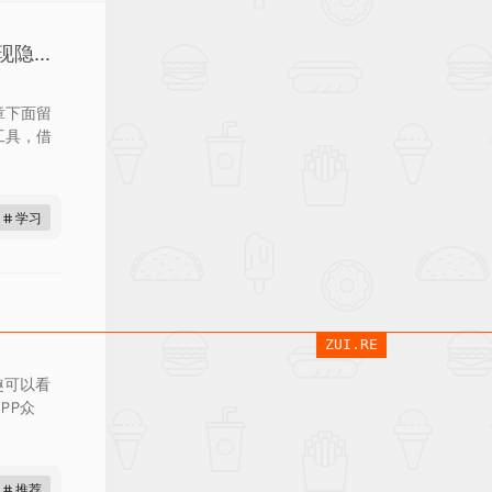
从兴趣到职业：霍兰德测试助你发现隐藏的潜力
章下面留
工具，借
# 学习
ZUI.RE
趣可以看
PP众
# 推荐