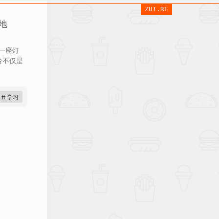
ZUI.RE
地
如一座灯
台不仅是
# 学习