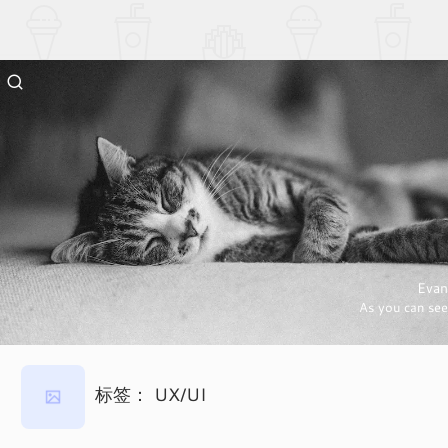
Evan
As you can see
标签：
UX/UI