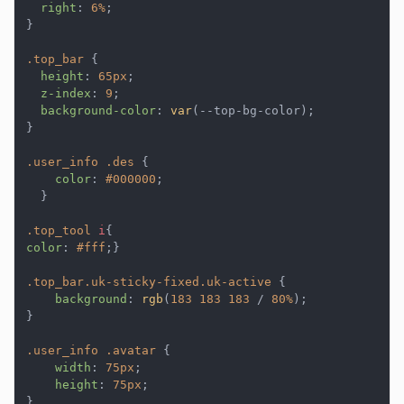
right
: 
6%
;

}

.top_bar
 {

height
: 
65px
;

z-index
: 
9
;

background-color
: 
var
(--top-bg-color);

}

.user_info
.des
 {

color
: 
#000000
;

  }

.top_tool
i
color
: 
#fff
;}

.top_bar
.uk-sticky-fixed
.uk-active
 {

background
: 
rgb
(
183
183
183
 / 
80%
);

}

.user_info
.avatar
 {

width
: 
75px
;

height
: 
75px
;

}
