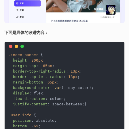
下面是具体的改进内容：
.index_banner
 {

height
: 
300px
;

margin-top
: -
65px
;

border-top-right-radius
: 
13px
;

border-top-left-radius
: 
13px
;

margin-bottom
: 
65px
;

background-color
: 
var
(--day-color);

display
: flex;

flex-direction
: column;

justify-content
: space-between;}

.user_info
 {

position
: absolute;

bottom
: -
6%
;
