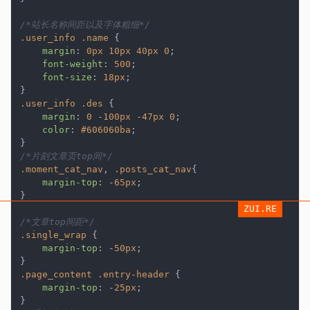
/*站长名称间距以及字体粗细*/
.user_info
.name
 {

margin
: 
0px
10px
40px
0
;

font-weight
: 
500
;

font-size
: 
18px
;

.user_info
.des
 {

margin
: 
0
 -
100px
 -
47px
0
;

color
: 
#606060ba
;

/*片刻文章页top间*/
.moment_cat_nav
, 
.posts_cat_nav
{

margin-top
: -
65px
;

}

ZUI.RE
/*文章top间距*/
.single_wrap
 {

margin-top
: -
50px
;

.page_content
.entry-header
 {

margin-top
: -
25px
;
