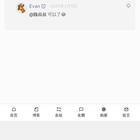
Evan
· 2025年1月5日
@魏叔叔
可以了😂
首页
博客
友链
友圈
相册
留言
©EVAN
京ICP备2024053645号-2
播客
RSS