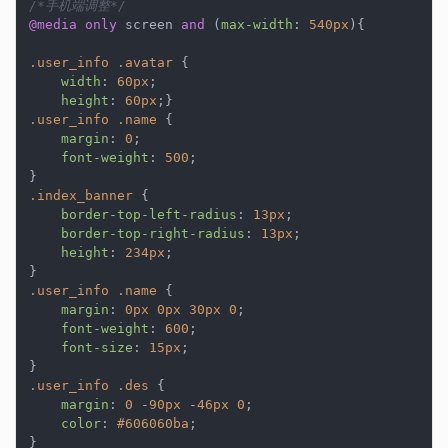
/*手机端调整*/
@media
only
 screen 
and
 (
max-width
: 
540px
){

.user_info
.avatar
 {

width
: 
60px
;

height
: 
60px
.user_info
.name
 {

margin
: 
0
;

font-weight
: 
500
;

.index_banner
 {

border-top-left-radius
: 
13px
;

border-top-right-radius
: 
13px
;

height
: 
234px
;

.user_info
.name
 {

margin
: 
0px
0px
30px
0
;

font-weight
: 
600
;

font-size
: 
15px
;

.user_info
.des
 {

margin
: 
0
 -
90px
 -
46px
0
;

color
: 
#606060ba
;

}
