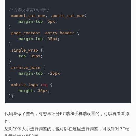
/*片刻文章页top间*/
.moment_cat_nav
, 
.posts_cat_nav
{

margin-top
: 
5px
;

.page_content
.entry-header
 {

margin-top
: 
35px
;

.single_wrap
 {

top
: 
35px
;

.archive_main
 {

margin-top
: -
25px
;

.mobile_logo
img
 {

height
: 
35px
;

}}
代码我做了整合，有想再细分PC端和手机端设置的，可以再看看原
作。
想对字体大小进行调整的，也可以在这里进行调整，可以针对PC端