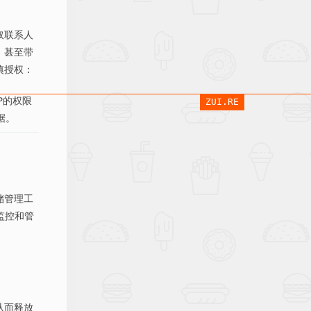
取联系人
，甚至带
慎授权：
P的权限
ZUI.RE
据。
储管理工
监控和管
从而释放