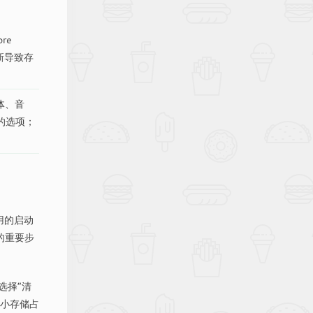
re
新导致存
体、音
的选项；
用的启动
的重要步
选择“清
减小存储占