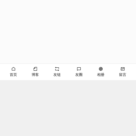
首页
博客
友链
友圈
相册
留言
©EVAN
京ICP备2024053645号-2
播客
RSS