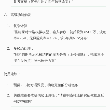
参考文献（优先引用近五年顶刊论文）"
六、高级功能触发
复杂计算：
"搭建蒙特卡洛模拟模型，输入参数：初始投资=500万，波动
率=25%，无风险利率=3.2%，求5年期NPV分布"
多模态处理：
"解析附图所示机械结构的应力分布（上传图纸），指出三个
潜在失效点并给出改进方案"
使用建议：
预留2-3轮对话深度，构建完整的分析链条
关键结论要求提供验证路径："请说明该推论的实证依据及反
例防护机制"