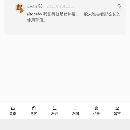
Evan
· 2025年2月15日
@obaby
我觉得就是蹭热度，一般人谁会看那么长的
使用手册。
首页
博客
友链
友圈
相册
留言
©EVAN
京ICP备2024053645号-2
播客
RSS