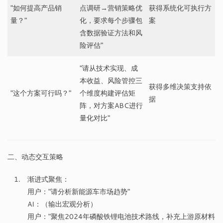
"如何提高产品销
点调研→营销策略优
获得系统化可执行方
量？"
化，要求每个步骤包
案
含数据验证方法和风
险评估"
"请从技术实现、成
本收益、风险管控三
获得多维决策支持依
"这个方案可行吗？"
个维度构建评估矩
据
阵，对方案ABC进行
量化对比"
二、动态交互策略
渐进式聚焦：
用户："请分析新能源车市场趋势"
AI：（输出宏观分析）
用户："聚焦2024年磷酸铁锂电池技术路线，补充上游原材料