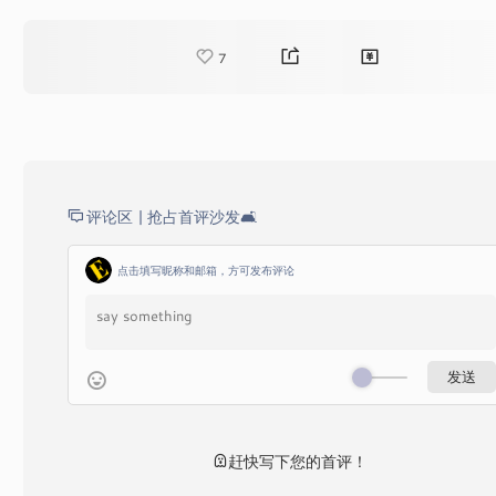
7
评论区 |
抢占首评沙发🛋️
点击填写昵称和邮箱，方可发布评论
赶快写下您的首评！