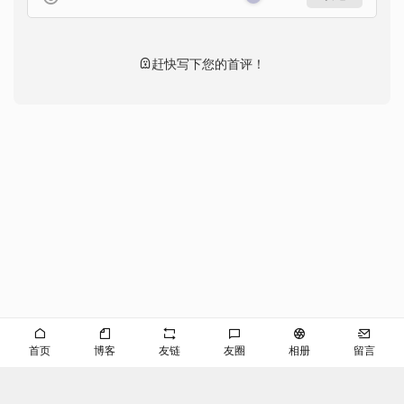
赶快写下您的首评！
首页
博客
友链
友圈
相册
留言
©EVAN
京ICP备2024053645号-2
播客
RSS