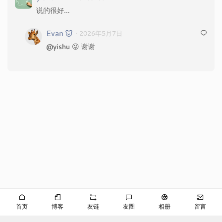
说的很好…
Evan
· 2026年5月7日
@yishu
😜 谢谢
首页
博客
友链
友圈
相册
留言
©EVAN
京ICP备2024053645号-2
播客
RSS