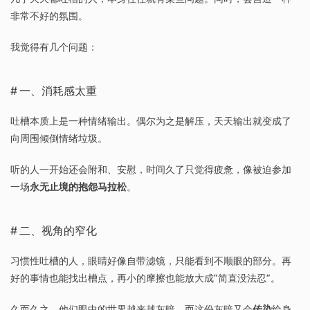
非常不好的氛围。
我觉得有几个问题：
一、消耗感太重
吐槽本质上是一种情绪输出。偶尔为之是解压，天天输出就变成了
向周围倾倒情绪垃圾。
听的人一开始还会附和、安慰，时间久了只觉得疲惫，像被迫参加
一场
永无止境的抱怨马拉松
。
二、视角的窄化
习惯性吐槽的人，眼睛好像自带滤镜，只能看到不顺眼的部分。再
好的事情也能找出槽点，再小的摩擦也能放大成”简直没法忍”。
久而久之，他们眼中的世界越来越灰暗，而这份灰暗又会
传染
给身