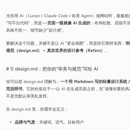
当你用 AI（Cursor / Claude Code / 各类 Agent）做网站时，最尴
“写不出代码”，而是——
页面一眼就像 AI 生成的
：布局松散、层级不
风格不统一、细节缺少“设计感”。
要解决这个问题，关键不是让 AI “更会画图”，而是给它两样东西：
明
规范（design.md）
+
真实世界的设计参考（Refero）
。
1) design.md：把你的“审美与规范”写给 AI
你可以把 design.md 理解为：
一个用 Markdown 写的轻量设计系统 
范说明书
。它的价值在于——让 AI 在生成页面之前，先“读懂你要的风
不是凭默认审美乱发挥。
在 design.md 里，你通常会定义：
品牌与气质
：关键词、语气、目标用户