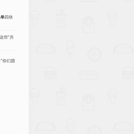
表单
四块
把这些“共
像“你们团