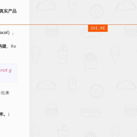
真实产品
ZUI.RE
tocol）
。
构建
。Re
 not g
计出来
来。
）