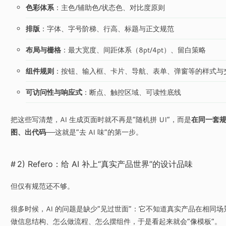
色彩体系
：主色/辅助色/状态色、对比度原则
排版
：字体、字号阶梯、行高、标题与正文规范
布局与栅格
：最大宽度、间距体系（8pt/4pt）、留白策略
组件规则
：按钮、输入框、卡片、导航、表单、弹窗等的样式与
可访问性与响应式
：断点、触控区域、可读性底线
把这些写清楚，AI 生成页面时就不再是“随机拼 UI”，而是
在同一套
图、出代码
——这就是“去 AI 味”的第一步。
2) Refero：给 AI 补上“真实产品世界”的设计品味
但仅有规范还不够。
很多时候，AI 的问题是缺少“见过世面”：它不知道真实产品在相同场
做信息结构、怎么做流程、怎么摆组件，于是看起来就会“像模板”。