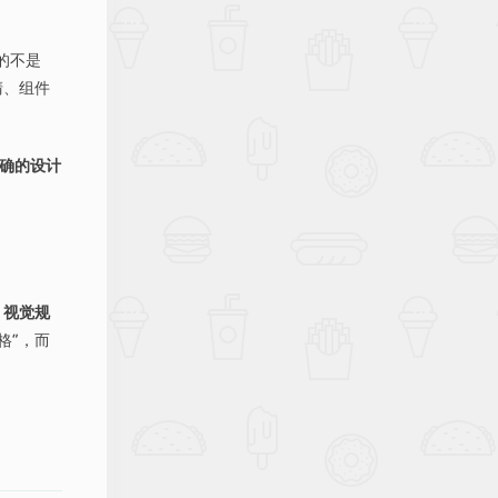
尬的不是
清、组件
确的设计
/ 视觉规
格”，而