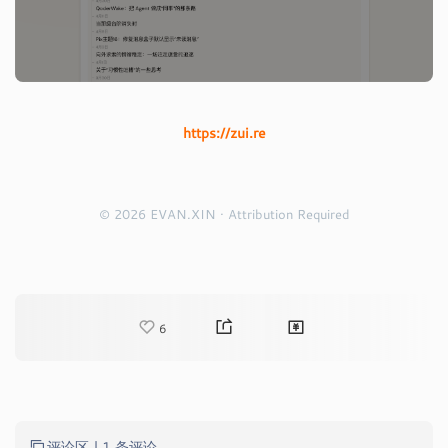
https://zui.re
© 2026 EVAN.XIN · Attribution Required
6
评论区 |
1 条评论