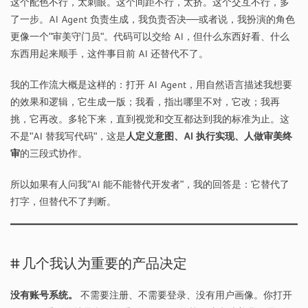
这个配色不行，太刺眼。这个间距不行，太挤。这个交互不行，多
了一步。AI Agent 负责生成，我负责否决——或者说，我扮演的角色
更像一个"审美守门员"。代码可以交给 AI，但什么东西好看、什么
东西用起来顺手，这件事目前 AI 还替代不了。
我的工作流大概是这样的：打开 AI Agent，用自然语言描述我想要
的效果和逻辑，它生成一版；我看，指出哪里不对，它改；我再
挑，它再改。多轮下来，直到视觉和交互都达到我的标准为止。这
不是"AI 替我写代码"，这是
人定义意图、AI 执行实现、人做审美终
审
的三段式协作。
所以如果有人问我"AI 能不能替代开发者"，我的回答是：它替代了
打字，但替代不了判断。
几个我认为重要的产品决定
没有账号系统。
不需要注册、不需要登录、没有用户画像。你打开