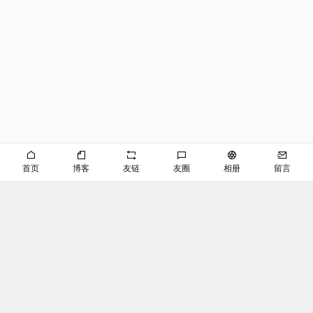
首页
博客
友链
友圈
相册
留言
©EVAN
京ICP备2024053645号-2
播客
RSS