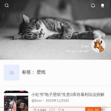
Evan
As you can see
标签：
壁纸
小红书“电子壁纸”生意0库存暴利玩法拆解
@Evan
-
2025年11月6日
2,540
5
# 学习
7
ZUI.RE