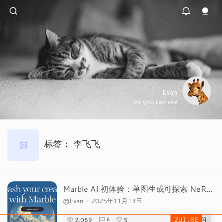
Evan
As you can see
标签：
李飞飞
Marble AI 初体验：单图生成可探索 NeRF 场景
@Evan
-
2025年11月13日
2,089
5
# 学习
6
ZUI.RE