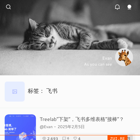
Evan
As you can see
标签：
飞书
Treelab“下架”，飞书多维表格“接棒”？
@Evan
-
2025年2月5日
2,693
4
# 学习
6
ZUI.RE