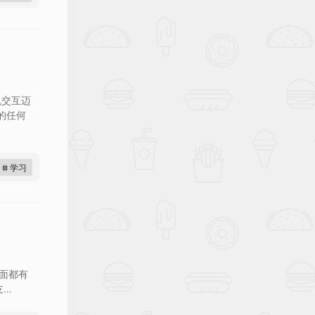
机交互迈
的任何
# 学习
里面都有
..