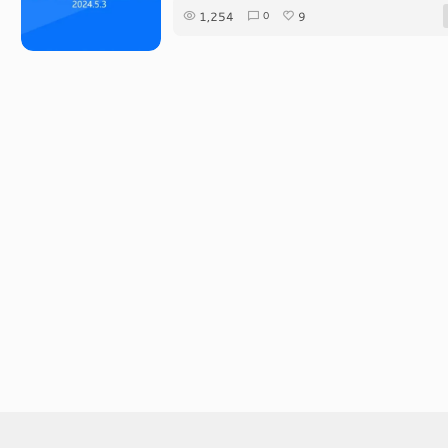
1,254
9
0
©EVAN
京ICP备2024053645号-2
播客
RS