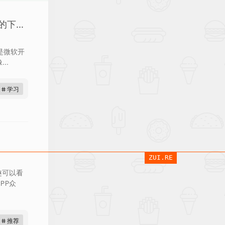
DeepSeek到OmniParser V2：AI 的下一场革命
2 是微软开
..
# 学习
ZUI.RE
趣可以看
PP众
# 推荐