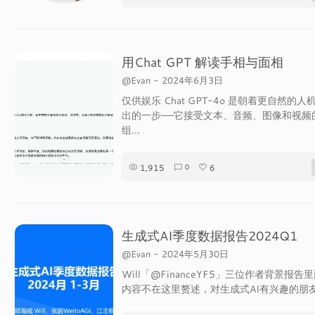
用Chat GPT 解读手相与面相
@Evan
-
2024年6月3日
仅供娱乐 Chat GPT-4o 是朝着更自然的人
出的一步——它接受文本、音频、图像和视频
组...
1,915
6
0
生成式AI季度数据报告2024Q1
@Evan
-
2024年5月30日
Will「@FinanceYF5」三位作者背景报告
内容不在这里赘述，对生成式AI有兴趣的朋友.