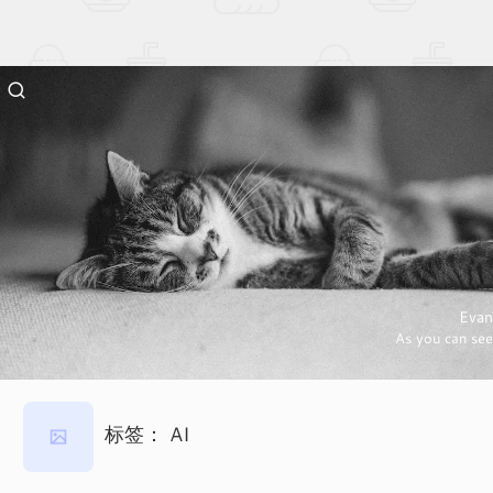
Evan
As you can see
标签：
AI