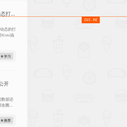
「WordPress」实现Blog网址栏动态打字效果
ZUI.RE
有动态的打
Kimi搞
# 学习
公开
问数据还
圈...
# 推荐