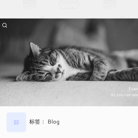
Evan
As you can see
标签：
Blog