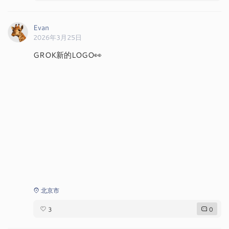
北京市
3
0
Evan
2026年3月25日
OmniParser V2
OmniParser V2 有潜力通过弥合语言理解和物理/数字
操作之间的差距，带来更显著的人机交互和任务执行方
式的变革。
DeepSeek到OmniParser V2：AI 的下一场革命
OmniParser V2 是什么？ OmniParser V2 的独特之处 OmniParser V2 和其 […]