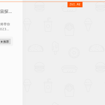
ZUI.RE
Grok的前世今生：从幽默助手到宇宙探索者
我将带你
3...
# 推荐