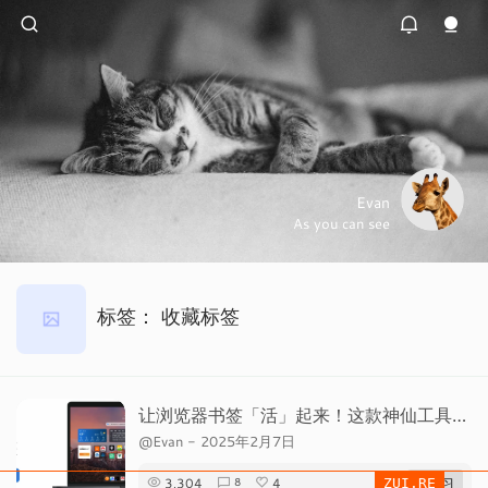
Evan
As you can see
标签：
收藏标签
让浏览器书签「活」起来！这款神仙工具让你的效率与颜值齐飞
@Evan
-
2025年2月7日
3,304
4
# 学习
8
ZUI.RE